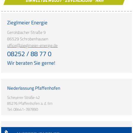
Zieglmeier Energie
Gerolsbacher Straße 9
86529 Schrobenhausen
office@zieglmeier-energie.de
08252 / 88 77 0
Wir beraten Sie gerne!
Niederlassung Pfaffenhofen
Scheyerer Straße 42
85276 Pfaffenhofen a. d. Ilm
Tel: 08441-787890