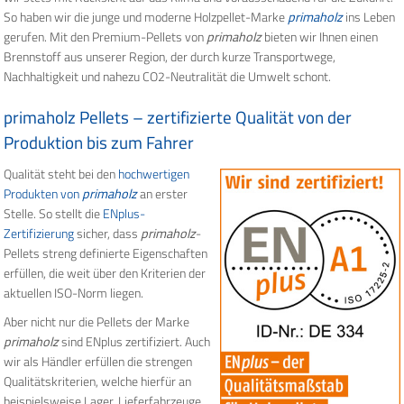
So haben wir die junge und moderne Holzpellet-Marke
primaholz
ins Leben
gerufen. Mit den Premium-Pellets von
primaholz
bieten wir Ihnen einen
Brennstoff aus unserer Region, der durch kurze Transportwege,
Nachhaltigkeit und nahezu CO2-Neutralität die Umwelt schont.
primaholz Pellets – zertifizierte Qualität von der
Produktion bis zum Fahrer
Qualität steht bei den
hochwertigen
Produkten von
primaholz
an erster
Stelle. So stellt die
ENplus-
Zertifizierung
sicher, dass
primaholz
-
Pellets streng definierte Eigenschaften
erfüllen, die weit über den Kriterien der
aktuellen ISO-Norm liegen.
Aber nicht nur die Pellets der Marke
primaholz
sind ENplus zertifiziert. Auch
wir als Händler erfüllen die strengen
Qualitätskriterien, welche hierfür an
beispielsweise Lager, Lieferfahrzeuge